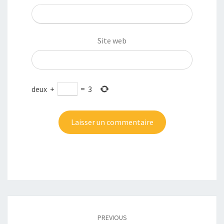
Site web
deux
+
=
3
Post
navigation
PREVIOUS