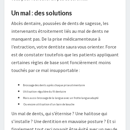
Un mal : des solutions
Abcès dentaire, poussées de dents de sagesse, les
intervenants étroitement liés au mal de dents ne
manquent pas. De la prise médicamenteuse à
l’extraction, votre dentiste saura vous orienter. Force
est de constater toutefois que les patients appliquant
certaines règles de base sont foncièrement moins
touchés par ce mal insupportable :
Brossage des dents après chaque prise alimentaire
Utilisation régulière du fil dentaire
Mais aussi brossage de la langue avec un frotte langue adapté
Ou encore utilisation d’un bain de bouche
Un mal de dents, qui s’éternise ? Une halitose qui
s’installe ? Une dentition en mauvaise posture ? Et si
finalement tout ceci pouvait être évité avec un peu de