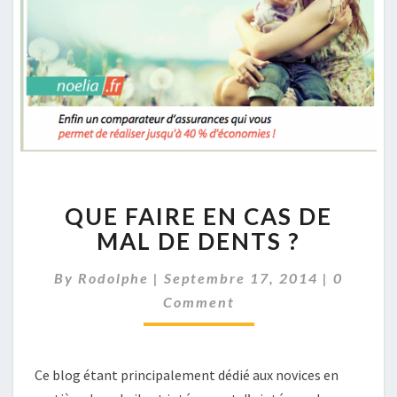
QUE
QUE FAIRE EN CAS DE
FAIRE
EN
MAL DE DENTS ?
CAS
DE
Commen
By
Rodolphe
|
Septembre 17, 2014
|
0
MAL
Comment
DE
DENTS
?
Ce blog étant principalement dédié aux novices en