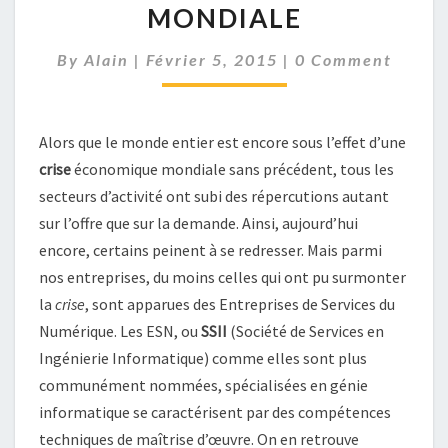
DANS
MONDIALE
LA
CRISE
Comments
By
Alain
|
Février 5, 2015
|
0 Comment
MONDIALE
Alors que le monde entier est encore sous l’effet d’une
crise
économique mondiale sans précédent, tous les
secteurs d’activité ont subi des répercutions autant
sur l’offre que sur la demande. Ainsi, aujourd’hui
encore, certains peinent à se redresser. Mais parmi
nos entreprises, du moins celles qui ont pu surmonter
la
crise
, sont apparues des Entreprises de Services du
Numérique. Les ESN, ou
SSII
(Société de Services en
Ingénierie Informatique) comme elles sont plus
communément nommées, spécialisées en génie
informatique se caractérisent par des compétences
techniques de maîtrise d’œuvre. On en retrouve