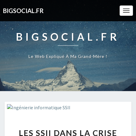
BIGSOCIAL.FR
Togg
Navi
BIGSOCIAL.FR
Le Web Expliqué À Ma Grand-Mère !
LES
LES SSII DANS LA CRISE
SSII